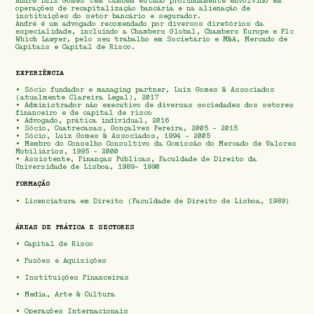
André Luiz Gomes tem também estado profundamente envolvido em
operações de recapitalização bancária e na alienação de
instituições do setor bancário e segurador.
André é um advogado recomendado por diversos diretórios da
especialidade, incluindo a Chambers Global, Chambers Europe e Plc
Which Lawyer, pelo seu trabalho em Societário e M&A, Mercado de
Capitais e Capital de Risco.
EXPERIÊNCIA
• Sócio fundador e managing partner, Luiz Gomes & Associados
(atualmente Clareira Legal), 2017
• Administrador não executivo de diversas sociedades dos setores
financeiro e de capital de risco
• Advogado, prática individual, 2016
• Sócio, Cuatrecasas, Gonçalves Pereira, 2005 - 2015
• Sócio, Luiz Gomes & Associados, 1994 - 2005
• Membro do Conselho Consultivo da Comissão do Mercado de Valores
Mobiliários, 1995 - 2000
• Assistente, Finanças Públicas, Faculdade de Direito da
Universidade de Lisboa, 1989- 1990
FORMAÇÃO
• Licenciatura em Direito (Faculdade de Direito de Lisboa, 1989)
ÁREAS DE PRÁTICA E SECTORES
•
Capital de Risco
•
Fusões e Aquisições
•
Instituições Financeiras
•
Media, Arte & Cultura
•
Operações Internacionais