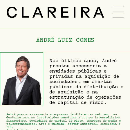
EQUIPA
CARREIRA
ANDRÉ LUIZ GOMES
NOVIDADES
-
Nos últimos anos, André
PT
ENG
prestou assessoria a
entidades públicas e
privadas na aquisição de
sociedades, em ofertas
públicas de distribuição e
de aquisição e na
estruturação de operações
de capital de risco.
André presta assessoria a empresas de diferentes setores, com
destaque para as instituições bancárias e outros intermediários
financeiros, sociedades de capital de risco, empresas de media e
telecomunicações, arte e cultura, sector automóvel, hotelaria e
F&B.