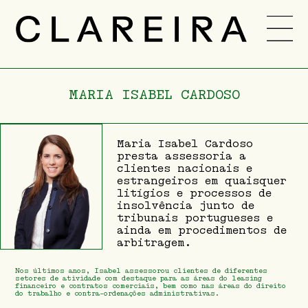
EQUIPA
CARREIRA
MARIA ISABEL CARDOSO
NOVIDADES
-
Maria Isabel Cardoso
PT
ENG
presta assessoria a
clientes nacionais e
estrangeiros em quaisquer
litígios e processos de
insolvência junto de
tribunais portugueses e
ainda em procedimentos de
arbitragem.
Nos últimos anos, Isabel assessorou clientes de diferentes
setores de atividade com destaque para as áreas do leasing
financeiro e contratos comerciais, bem como nas áreas do direito
do trabalho e contra-ordenações administrativas.