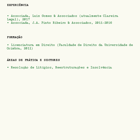
EXPERIÊNCIA
• Associada, Luiz Gomes & Associados (atualmente Clareira
Legal), 2017
• Associada, J.A. Pinto Ribeiro & Associados, 2011-2016
FORMAÇÃO
• Licenciatura em Direito (Faculdade de Direito da Universidade de
Coimbra, 2011)
ÁREAS DE PRÁTICA E SECTORES
•
Resolução de Litígios, Reestruturações e Insolvência