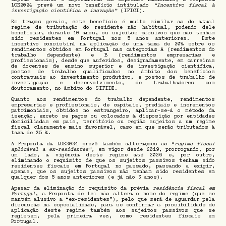
LOE2024 prevê um novo benefício intitulado
“Incentivo fiscal à
investigação científica e inovação”
(IFICI).
Em traços gerais, este benefício é muito similar ao do atual
regime de tributação do residente não habitual, podendo dele
beneficiar, durante 10 anos, os sujeitos passivos que não tenham
sido residentes em Portugal nos 5 anos anteriores. Este
incentivo consistirá na aplicação de uma taxa de 20% sobre os
rendimentos obtidos em Portugal nas categorias A (rendimentos do
trabalho dependente) e B (rendimentos empresarias e
profissionais), desde que auferidos, designadamente, em carreiras
de docentes de ensino superior e de investigação científica,
postos de trabalho qualificados no âmbito dos benefícios
contratuais ao investimento produtivo, e postos de trabalho de
investigação e desenvolvimento, de trabalhadores com
doutoramento, no âmbito do SIFIDE.
Quanto aos rendimentos do trabalho dependente, rendimentos
empresarias e profissionais, de capitais, prediais e incrementos
patrimoniais, obtidos no estrangeiro, aplicar-se-á o método da
isenção, exceto se pagos ou colocados à disposição por entidades
domiciliadas em país, território ou região sujeitos a um regime
fiscal claramente mais favorável, caso em que serão tributados à
taxa de 35 %.
A Proposta da LOE2024 prevê também alterações ao “
regime fiscal
aplicável a ex-residentes”,
em vigor desde 2019, prorrogando, por
um lado, a vigência deste regime até 2026 e, por outro,
eliminando o requisito de que os sujeitos passivos tenham sido
residentes fiscais em Portugal no passado, passando a exigir,
apenas, que os sujeitos passivos não tenham sido residentes em
qualquer dos 5 anos anteriores (e já não 3 anos).
Apesar da eliminação do requisito da prévia
residência fiscal em
Portugal
, a Proposta de Lei não altera o nome do regime (que se
mantém alusivo a “ex-residentes”), pelo que será de aguardar pela
discussão na especialidade, para se confirmar a possibilidade de
aplicação deste regime também aos sujeitos passivos que se
registem, pela primeira vez, como residentes fiscais em
Portugal.