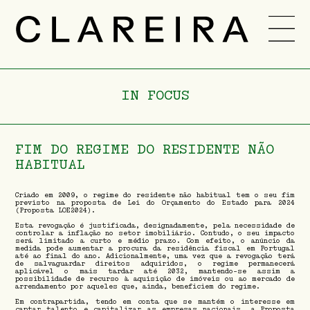
EQUIPA
CARREIRA
IN FOCUS
NOVIDADES
-
PT
ENG
FIM DO REGIME DO RESIDENTE NÃO
HABITUAL
Criado em 2009, o regime do residente não habitual tem o seu fim
previsto na proposta de Lei do Orçamento do Estado para 2024
(Proposta LOE2024).
Esta revogação é justificada, designadamente, pela necessidade de
controlar a inflação no setor imobiliário. Contudo, o seu impacto
será limitado a curto e médio prazo. Com efeito, o anúncio da
medida pode aumentar a procura da residência fiscal em Portugal
até ao final do ano. Adicionalmente, uma vez que a revogação terá
de salvaguardar direitos adquiridos, o regime permanecerá
aplicável o mais tardar até 2032, mantendo-se assim a
possibilidade de recurso à aquisição de imóveis ou ao mercado de
arrendamento por aqueles que, ainda, beneficiem do regime.
Em contrapartida, tendo em conta que se mantém o interesse em
captar talento e capitalizar as empresas nacionais, a Proposta