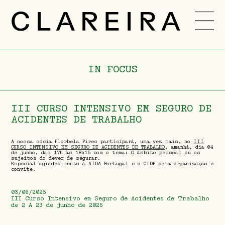
EQUIPA
CARREIRA
IN FOCUS
NOVIDADES
-
PT
ENG
III CURSO INTENSIVO EM SEGURO DE
ACIDENTES DE TRABALHO
A nossa sócia Florbela Pires participará, uma vez mais, no
III
CURSO INTENSIVO EM SEGURO DE ACIDENTES DE TRABALHO
, amanhã, dia 04
de junho, das 17h às 18h15 com o tema: O âmbito pessoal ou os
sujeitos do dever de segurar.
Especial agradecimento à AIDA Portugal e o CIDP pela organização e
convite.
03/06/2025
III Curso Intensivo em Seguro de Acidentes de Trabalho
de 2 A 23 de junho de 2025