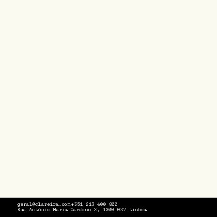
geral@clareira.com
+351 213 400 800
Rua António Maria Cardoso 2, 1200-027 Lisboa