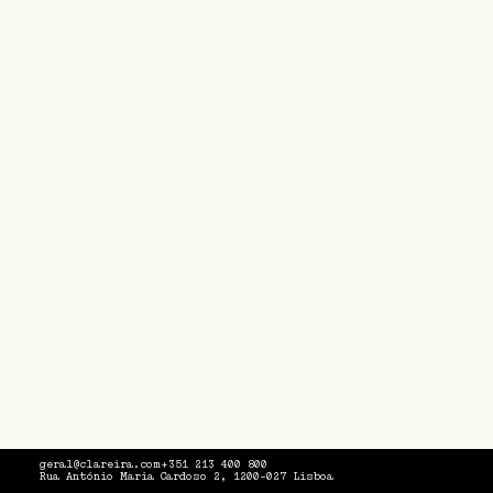
geral@clareira.com
+351 213 400 800
Rua António Maria Cardoso 2, 1200-027 Lisboa