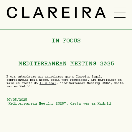
EQUIPA
CARREIRA
IN FOCUS
NOVIDADES
-
PT
ENG
MEDITERRANEAN MEETING 2025
É com entusiasmo que anunciamos que a Clareira Legal,
representada pela nossa sócia
Vera Figueiredo
, irá participar em
mais um evento da
IR Global
, “Mediterranean Meeting 2025”, desta
vez em Madrid.
07/05/2025
“Mediterranean Meeting 2025”, desta vez em Madrid.