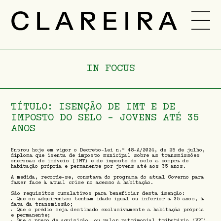
EQUIPA
CARREIRA
IN FOCUS
NOVIDADES
-
PT
ENG
TÍTULO: ISENÇÃO DE IMT E DE
IMPOSTO DO SELO - JOVENS ATÉ 35
ANOS
Entrou hoje em vigor o Decreto-Lei n.º 48-A/2024, de 25 de julho,
diploma que isenta de imposto municipal sobre as transmissões
onerosas de imóveis (IMT) e de imposto do selo a compra de
habitação própria e permanente por jovens até aos 35 anos.
A medida, recorde-se, constava do programa do atual Governo para
fazer face à atual crise no acesso à habitação.
São requisitos cumulativos para beneficiar desta isenção:
Que os adquirentes tenham idade igual ou inferior a 35 anos, à
data da transmissão;
Que o prédio seja destinado exclusivamente a habitação própria
e permanente;
Que o preço de aquisição, ou valor patrimonial tributário (VPT)