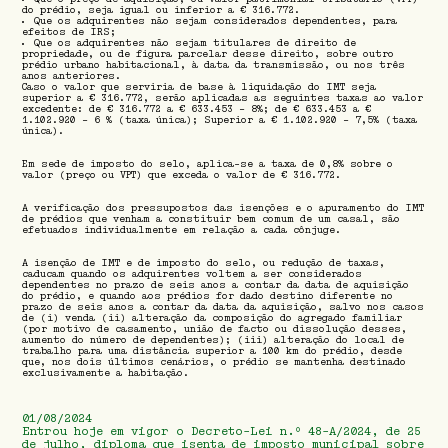
do prédio, seja igual ou inferior a € 316.772.
Que os adquirentes não sejam considerados dependentes, para
efeitos de IRS;
Que os adquirentes não sejam titulares de direito de
propriedade, ou de figura parcelar desse direito, sobre outro
prédio urbano habitacional, à data da transmissão, ou nos três
anos anteriores.
Caso o valor que serviria de base à liquidação do IMT seja
superior a € 316.772, serão aplicadas as seguintes taxas ao valor
excedente: de € 316.772 a € 633.453 – 8%; de € 633.453 a €
1.102.920 – 6 % (taxa única); Superior a € 1.102.920 – 7,5% (taxa
única).
Em sede de imposto do selo, aplica-se a taxa de 0,8% sobre o
valor (preço ou VPT) que exceda o valor de € 316.772.
A verificação dos pressupostos das isenções e o apuramento do IMT
de prédios que venham a constituir bem comum de um casal, são
efetuados individualmente em relação a cada cônjuge.
A isenção de IMT e de imposto do selo, ou redução de taxas,
caducam quando os adquirentes voltem a ser considerados
dependentes no prazo de seis anos a contar da data de aquisição
do prédio, e quando aos prédios for dado destino diferente no
prazo de seis anos a contar da data da aquisição, salvo nos casos
de (i) venda (ii) alteração da composição do agregado familiar
(por motivo de casamento, união de facto ou dissolução desses,
aumento do número de dependentes); (iii) alteração do local de
trabalho para uma distância superior a 100 km do prédio, desde
que, nos dois últimos cenários, o prédio se mantenha destinado
exclusivamente a habitação.
01/08/2024
Entrou hoje em vigor o Decreto-Lei n.º 48-A/2024, de 25
de julho, diploma que isenta de imposto municipal sobre