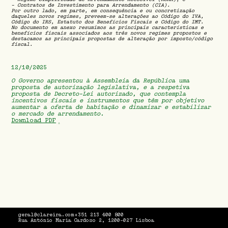
- Contratos de Investimento para Arrendamento (CIA).
Por outro lado, em parte, em consequência e ou concretização
daqueles novos regimes, preveem-se alterações ao Código do IVA,
Código do IRS, Estatuto dos Benefícios Fiscais e Código do IMT.
No documento em anexo resumimos as principais características e
benefícios fiscais associados aos três novos regimes propostos e
destacamos as principais propostas de alteração por imposto/código
fiscal.
12/10/2025
O Governo apresentou à Assembleia da República uma
proposta de autorização legislativa, e a respetiva
proposta de Decreto-Lei autorizado, que contempla
incentivos fiscais e instrumentos que têm por objetivo
aumentar a oferta de habitação e dinamizar e estabilizar
o mercado de arrendamento.
Download PDF
geral@clareira.com
+351 213 400 800
Rua António Maria Cardoso 2, 1200-027 Lisboa