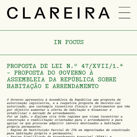
TEAM
CAREER
IN FOCUS
NEWS
-
PT
ENG
PROPOSTA DE LEI N.º 47/XVII/1.ª
- PROPOSTA DO GOVERNO À
ASSEMBLEIA DA REPÚBLICA SOBRE
HABITAÇÃO E ARRENDAMENTO
O Governo apresentou à Assembleia da República uma proposta de
autorização legislativa, e a respetiva proposta de Decreto-Lei
autorizado, que contempla incentivos fiscais e instrumentos que têm
por objetivo aumentar a oferta de habitação e dinamizar e
estabilizar o mercado de arrendamento.
Por um lado, o diploma cria três regimes que visam incentivar a
construção e reabilitação orientadas para o arrendamento e para
apoiar os que procuram adquirir imóveis destinados a habitação
própria permanente:
- Regime de Restituição Parcial do IVA em empreitadas de construção
para habitação própria e permanente;
- Regime Simplificado de Arrendamento Acessível (RSAA); e